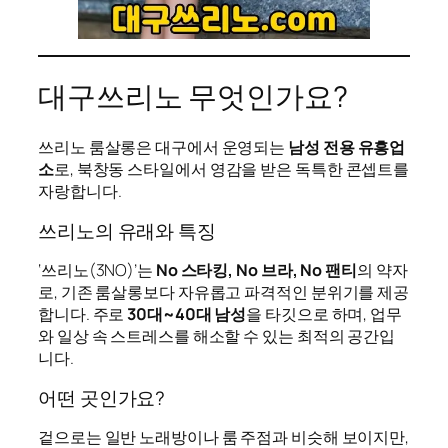
대구쓰리노 무엇인가요?
쓰리노 룸살롱은 대구에서 운영되는
남성 전용 유흥업
소
로, 북창동 스타일에서 영감을 받은 독특한 콘셉트를
자랑합니다.
쓰리노의 유래와 특징
‘쓰리노(3NO)’는
No 스타킹, No 브라, No 팬티
의 약자
로, 기존 룸살롱보다 자유롭고 파격적인 분위기를 제공
합니다. 주로
30대~40대 남성
을 타깃으로 하며, 업무
와 일상 속 스트레스를 해소할 수 있는 최적의 공간입
니다.
어떤 곳인가요?
겉으로는 일반 노래방이나 룸 주점과 비슷해 보이지만,