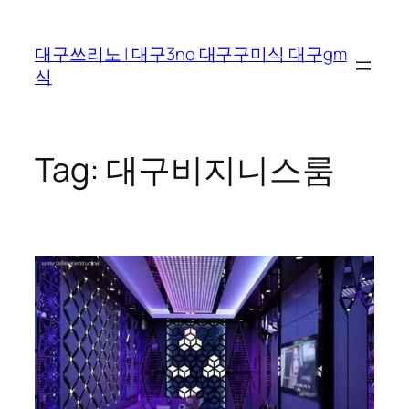
Skip
to
대구쓰리노 | 대구3no 대구구미식 대구gm
content
식
Tag:
대구비지니스룸