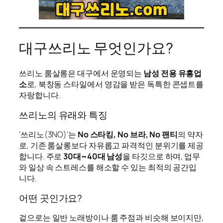
대구쓰리노 무엇인가요?
쓰리노 룸살롱은 대구에서 운영되는
남성 전용 유흥업
소
로, 북창동 스타일에서 영감을 받은 독특한 콘셉트를
자랑합니다.
쓰리노의 유래와 특징
‘쓰리노(3NO)’는
No 스타킹, No 브라, No 팬티
의 약자
로, 기존 룸살롱보다 자유롭고 파격적인 분위기를 제공
합니다. 주로
30대~40대 남성
을 타깃으로 하며, 업무
와 일상 속 스트레스를 해소할 수 있는 최적의 공간입
니다.
어떤 곳인가요?
겉으로는 일반 노래방이나 룸 주점과 비슷해 보이지만,