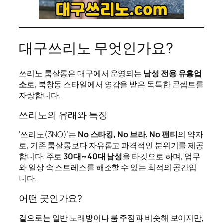
대구쓰리노 무엇인가요?
쓰리노 룸살롱은 대구에서 운영되는
남성 전용 유흥업
소
로, 북창동 스타일에서 영감을 받은 독특한 콘셉트를
자랑합니다.
쓰리노의 유래와 특징
‘쓰리노(3NO)’는
No 스타킹, No 브라, No 팬티
의 약자
로, 기존 룸살롱보다 자유롭고 파격적인 분위기를 제공
합니다. 주로
30대~40대 남성
을 타깃으로 하며, 업무
와 일상 속 스트레스를 해소할 수 있는 최적의 공간입
니다.
어떤 곳인가요?
겉으로는 일반 노래방이나 룸 주점과 비슷해 보이지만,