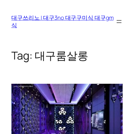
Skip
to
대구쓰리노 | 대구3no 대구구미식 대구gm
content
식
Tag:
대구룸살롱